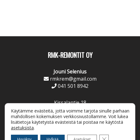
RMK-REMONTIT OY
Jouni Selenius
rmkrem@gmail.com
041 501 8942
Kissalantie 18
11130 Riihimäki
Käytämme evästeitä, jotta voimme tarjota sinulle parhaan
mahdollisen kokemuksen verkkosivustollamme. Voit lukea
lisätietoja käytetyistä evästeistä tai poistaa ne käytöstä
asetuksista
.
Sulje evästebanne
Hyväksy
Hylkää
Asetukset